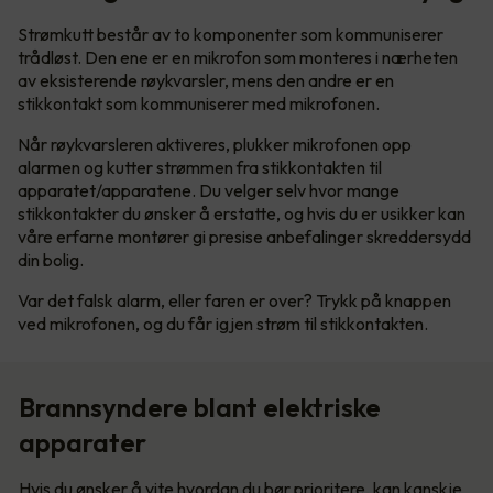
Strømkutt består av to komponenter som kommuniserer
trådløst. Den ene er en mikrofon som monteres i nærheten
av eksisterende røykvarsler, mens den andre er en
stikkontakt som kommuniserer med mikrofonen.
Når røykvarsleren aktiveres, plukker mikrofonen opp
alarmen og kutter strømmen fra stikkontakten til
apparatet/apparatene. Du velger selv hvor mange
stikkontakter du ønsker å erstatte, og hvis du er usikker kan
våre erfarne montører gi presise anbefalinger skreddersydd
din bolig.
Var det falsk alarm, eller faren er over? Trykk på knappen
ved mikrofonen, og du får igjen strøm til stikkontakten.
Brannsyndere blant elektriske
apparater
Hvis du ønsker å vite hvordan du bør prioritere, kan kanskje