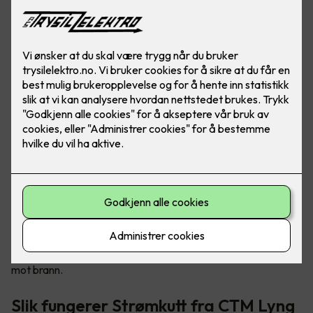
Tryggere og mer brannsikre hjem
Sikkerhetsløsningen kalt «Strømkutt» sørger for å stenge
strømmen til elektriske apparater ved røykutvikling, og det
kan forhindre eller redusere brannskader i boligen din. Det er
en enkel måte for deg å bedre sikre din familie og deg selv
mot brann.
Slik fungerer Strømkutt fra CTM Lyng