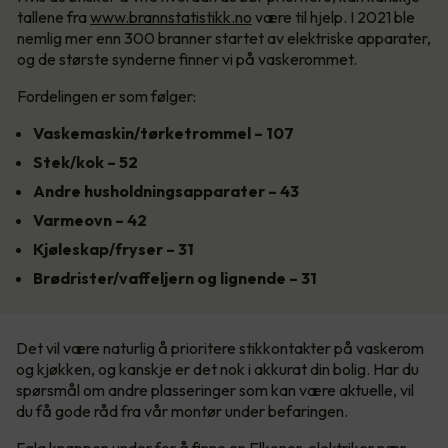
tallene fra
www.brannstatistikk.no
være til hjelp. I 2021 ble
nemlig mer enn 300 branner startet av elektriske apparater,
og de største synderne finner vi på vaskerommet.
Fordelingen er som følger:
Vaskemaskin/tørketrommel – 107
Stek/kok – 52
Andre husholdningsapparater – 43
Varmeovn – 42
Kjøleskap/fryser – 31
Brødrister/vaffeljern og lignende – 31
Det vil være naturlig å prioritere stikkontakter på vaskerom
og kjøkken, og kanskje er det nok i akkurat din bolig. Har du
spørsmål om andre plasseringer som kan være aktuelle, vil
du få gode råd fra vår montør under befaringen.