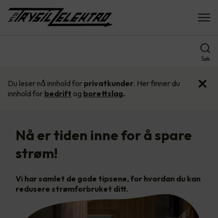
Søk
Du leser nå innhold for
privatkunder
. Her finner du
innhold for
bedrift
og
borettslag
.
Nå er tiden inne for å spare
strøm!
Vi har samlet de gode tipsene, for hvordan du kan
redusere strømforbruket ditt.