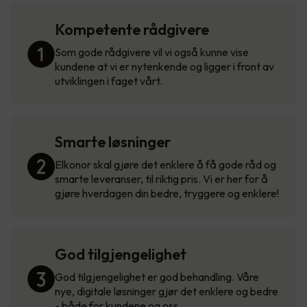
Kompetente rådgivere
Som gode rådgivere vil vi også kunne vise
kundene at vi er nytenkende og ligger i front av
utviklingen i faget vårt.
Smarte løsninger
Elkonor skal gjøre det enklere å få gode råd og
smarte leveranser, til riktig pris. Vi er her for å
gjøre hverdagen din bedre, tryggere og enklere!
God tilgjengelighet
God tilgjengelighet er god behandling. Våre
nye, digitale løsninger gjør det enklere og bedre
- både for kundene og oss.