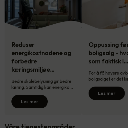
Reduser
Oppussing fø
energikostnadene og
boligsalg - hv
forbedre
som faktisk l
læringsmiljøe…
For å få høyere avk
boligsalget er det l
Bedre skolebelysning gir bedre
læring. Samtidig kan energiko…
Les mer
Les mer
Våre tjenesteområder