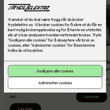
Komfyrvakt -
Slik sikrer du 
brannsikkerhet på
mot brannfar
kjøkkenet
Brannsikring redder l
derfor viktig å vite
Komfyren er en av husets
største brannkilder. Derfor er
det…
Les mer
Les mer