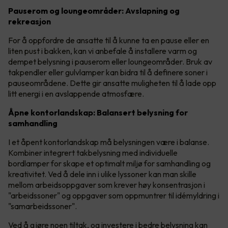
Pauserom og loungeområder: Avslapning og
rekreasjon
For å oppfordre de ansatte til å kunne ta en pause eller en
liten pust i bakken, kan vi anbefale å installere varm og
dempet belysning i pauserom eller loungeområder. Bruk av
takpendler eller gulvlamper kan bidra til å definere soner i
pauseområdene. Dette gir ansatte muligheten til å lade opp
litt energi i en avslappende atmosfære.
Åpne kontorlandskap: Balansert belysning for
samhandling
I et åpent kontorlandskap må belysningen være i balanse.
Kombiner integrert takbelysning med individuelle
bordlamper for skape et optimalt miljø for samhandling og
kreativitet. Ved å dele inn i ulike lyssoner kan man skille
mellom arbeidsoppgaver som krever høy konsentrasjon i
"arbeidssoner" og oppgaver som oppmuntrer til idémyldring i
"samarbeidssoner".
Ved å gjøre noen tiltak, og investere i bedre belysning kan