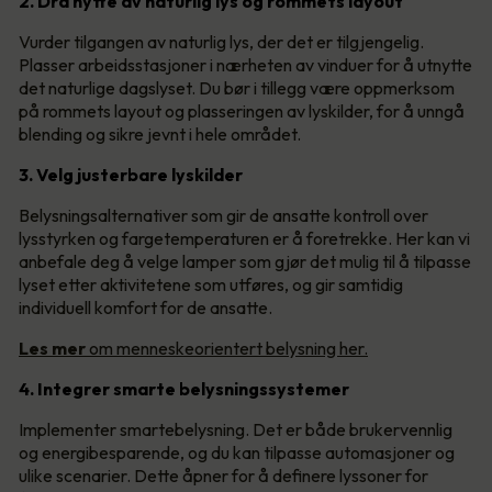
2. Dra nytte av naturlig lys og rommets layout
Vurder tilgangen av naturlig lys, der det er tilgjengelig.
Plasser arbeidsstasjoner i nærheten av vinduer for å utnytte
det naturlige dagslyset. Du bør i tillegg være oppmerksom
på rommets layout og plasseringen av lyskilder, for å unngå
blending og sikre jevnt i hele området.
3. Velg justerbare lyskilder
Belysningsalternativer som gir de ansatte kontroll over
lysstyrken og fargetemperaturen er å foretrekke. Her kan vi
anbefale deg å velge lamper som gjør det mulig til å tilpasse
lyset etter aktivitetene som utføres, og gir samtidig
individuell komfort for de ansatte.
Les mer
om menneskeorientert belysning her.
4. Integrer smarte belysningssystemer
Implementer smartebelysning. Det er både brukervennlig
og energibesparende, og du kan tilpasse automasjoner og
ulike scenarier. Dette åpner for å definere lyssoner for