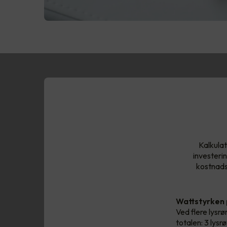
Kalkulat
investeri
kostnadsb
Wattstyrken
Ved flere lysrør
totalen: 3 lys