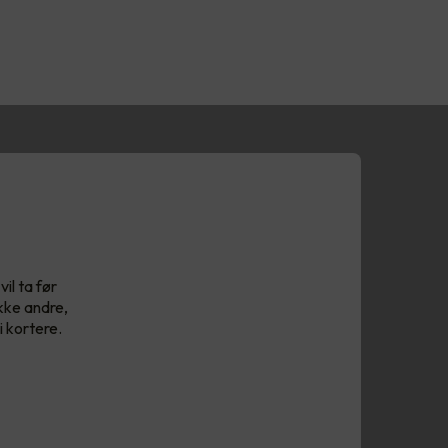
il ta før
kke andre,
i kortere.