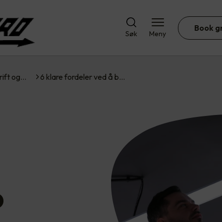
Book g
Søk
Meny
rift og…
6 klare fordeler ved å b…
D