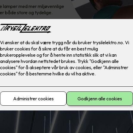
mle lamper med mer miljøvennlige
 er både store og tydelige.