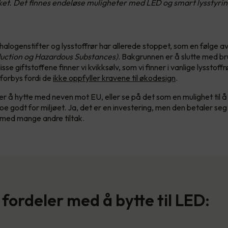
taket. Det finnes endeløse muligheter med LED og smart lysstyrin
halogenstifter og lysstoffrør har allerede stoppet, som en følge a
uction og Hazardous Substances)
. Bakgrunnen er å slutte med br
isse giftstoffene finner vi kvikksølv, som vi finner i vanlige lysstoff
 forbys fordi de
ikke oppfyller kravene til økodesign
.
er å hytte med neven mot EU, eller se på det som en mulighet til 
e godt for miljøet. Ja, det er en investering, men den betaler seg
med mange andre tiltak.
 fordeler med å bytte til LED: