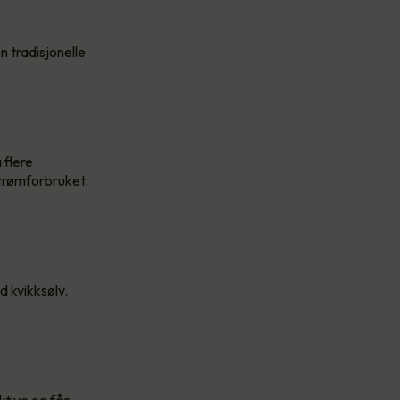
 tradisjonelle
 flere
strømforbruket.
d kvikksølv.
ektive og får