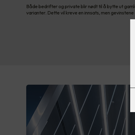
Både bedrifter og private blir nødt til å bytte ut ga
varianter. Dette vil kreve en innsats, men gevinstene