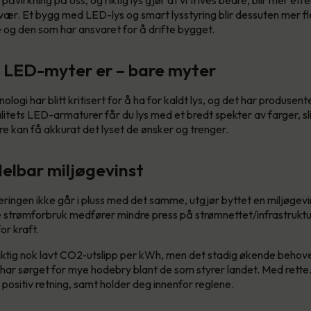
vær. Et bygg med LED-lys og smart lysstyring blir dessuten mer fle
og den som har ansvaret for å drifte bygget.
 LED-myter er – bare myter
logi har blitt kritisert for å ha for kaldt lys, og det har produsente
itets LED-armaturer får du lys med et bredt spekter av farger, slik
e kan få akkurat det lyset de ønsker og trenger.
elbar miljøgevinst
eringen ikke går i pluss med det samme, utgjør byttet en miljøgevin
 strømforbruk medfører mindre press på strømnettet/infrastruktur
or kraft.
 riktig nok lavt CO2-utslipp per kWh, men det stadig økende behovet
, har sørget for mye hodebry blant de som styrer landet. Med rette. 
 positiv retning, samt holder deg innenfor reglene.