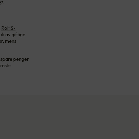
g.
v
RoHS-
uk av giftige
rør, mens
å spare penger
 raskt