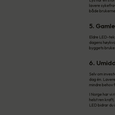
lavere sykefra
både brukerne 
5. Gamle
Eldre LED-tekno
dagens høykval
byggets bruker
6. Umidd
Selv om invest
dag én. Lavere
mindre behov f
I Norge har vi
helst ren kraft
LED bidrar du i