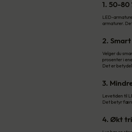
1. 50-80
LED-armaturer 
armaturer. Det
2. Smart
Velger du smar
prosenter i en
Det er betydel
3. Mindr
Levetiden til L
Det betyr færr
4. Økt tr
Lys har en stor