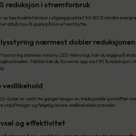
 % reduksjon i strømforbruk
av høy kvalitet bruker i utgangspunktet 50-80 % mindre energi en
 er altså mye å spare på kun et rent bytte.
 lysstyring nærmest dobler reduksjonen
t lysstyring sammen med ny LED-teknologi, kan du legge på enda
ergikostnaden. Faktisk kan du forvente opp mot 90 % reduksjon i 
ig.
e vedlikehold
ED-lysrør er i snitt tre ganger lenger en tradisjonelle lysstoffrør me
e utskiftninger og følgelig lavere vedlikeholdskostnader.
ivsel og effektivitet
 påvirkning på oss, og riktig lys gjør at vi trives bedre, blir mer eff