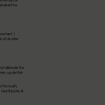
ksibelt for
ne hørt. I
 at du eller
st allerede fra
en, og det blir
 for kraft,
Ved å bytte til