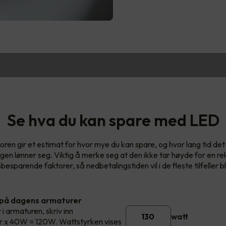
Se hva du kan spare med LED
oren gir et estimat for hvor mye du kan spare, og hvor lang tid det v
ngen lønner seg. Viktig å merke seg at den ikke tar høyde for en re
esparende faktorer, så nedbetalingstiden vil i de fleste tilfeller bl
 på dagens armaturer
 i armaturen, skriv inn
watt
rør x 40W = 120W. Wattstyrken vises