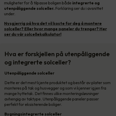
muligheter for å tilpasse boligen både
integrerte og
utenpåliggende solceller.
Forklaring ser du i avsnittet
under.
Nysgjerrig på hva det vil koste for deg å montere
solceller? Eller hvor mange paneler du trenger? Her
ser du vår solcellekalkulator!
Hva er forskjellen på utenpåliggende
og integrerte solceller?
Utenpåliggende solceller
Dette er det mest kjente produktet og består av plater som
monteres på tak og husvegger og som vi kjenner igjen fra
mange hyttetak. Det finnes ulike monteringsløsninger
avhengig av taktype. Utenpåliggende paneler passer
perfekt for eksisterende boliger.
Bygningsintegrerte solceller