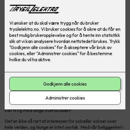
Solceller er en bærekraftig energikilde, som hjelper både
miljøet og lommeboka over tid. Og ja - Norge er helt
ypperlig for solcellepanel!
Bli din egen strømprodusent
Solenergi har blitt en stadig mer populær og bærekraftig
energikilde. Ikke bare produserer man sin egen energi, man
kan til og med selge overskuddet!
Det er ikke så rart at interessen for solceller vokser over
hele verden, og Norge er intet unntak. Med vår beliggenhet i