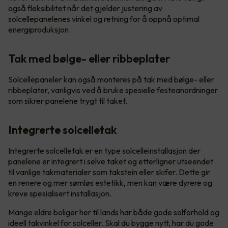
også fleksibilitet når det gjelder justering av
solcellepanelenes vinkel og retning for å oppnå optimal
energiproduksjon.
Tak med bølge- eller ribbeplater
Solcellepaneler kan også monteres på tak med bølge- eller
ribbeplater, vanligvis ved å bruke spesielle festeanordninger
som sikrer panelene trygt til taket.
Integrerte solcelletak
Integrerte solcelletak er en type solcelleinstallasjon der
panelene er integrert i selve taket og etterligner utseendet
til vanlige takmaterialer som takstein eller skifer. Dette gir
en renere og mer sømløs estetikk, men kan være dyrere og
kreve spesialisert installasjon.
Mange eldre boliger her til lands har både gode solforhold og
ideell takvinkel for solceller. Skal du bygge nytt, har du gode