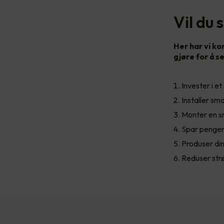
Vil du
Her har vi ko
gjøre for å 
Invester i 
Installer sm
Monter en sm
Spar penger
Produser din
Reduser str