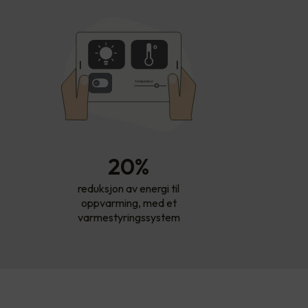
T
empe
r
atur
20%
reduksjon av energi til
oppvarming, med et
varmestyringssystem