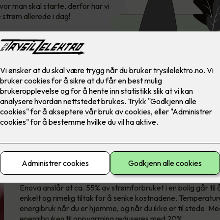
vor man skal starte, derfor har vi
 strøm allerede i dag!
Oppvarming tar helt klart 
Enova anslår at ca. 55% av strømforbruket i en bolig går ti
enkelt og rimelig tiltak for å senke kostnadene. Temperaturen
energibruk når du er hjemme, og når du ikke er til stede. 
energibruken til oppvarming reduseres med 20%.