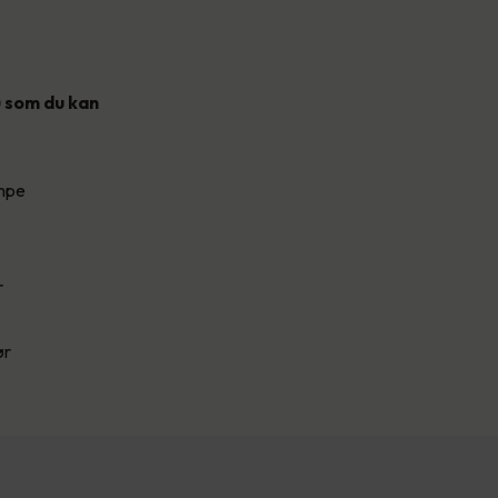
) som du kan
umpe
r
ør