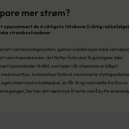
 spare mer strøm?
rt oppsummert de 6 viktigste tiltakene (i riktig rekkefølge
senke strømkostnadene:
et smart varmestyringssystem, gjerne i kombinasjon med varmep
art varmtvannsbereder, det flytter forbruket til gunstigere tider
art hjemmelader til elbil, som lader når strømmen er billigst
 med smarthus. Automatiser forbruk med smarte styringsenhete
 egen strøm med solcellepanel, du får til og med støtte fra Enova
ømregningen, her kan det være mye å hente ved å bytte leverand