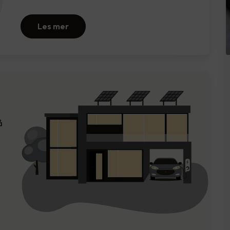
Les mer
å