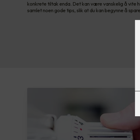
konkrete tiltak enda. Det kan være vanskelig å vite h
samlet noen gode tips, slik at du kan begynne å spare