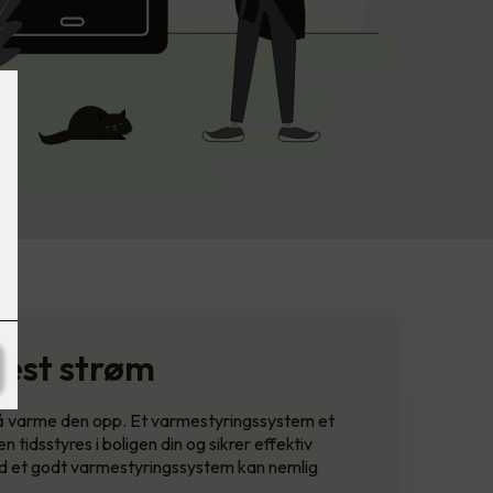
mest strøm
l å varme den opp. Et varmestyringssystem et
 tidsstyres i boligen din og sikrer effektiv
Med et godt varmestyringssystem kan nemlig