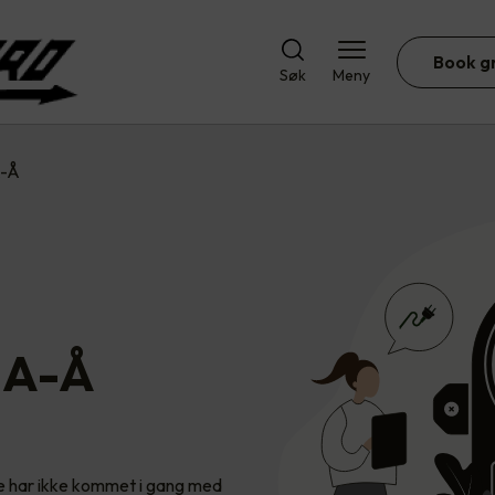
Book g
Søk
Meny
A-Å
 A-Å
te har ikke kommet i gang med