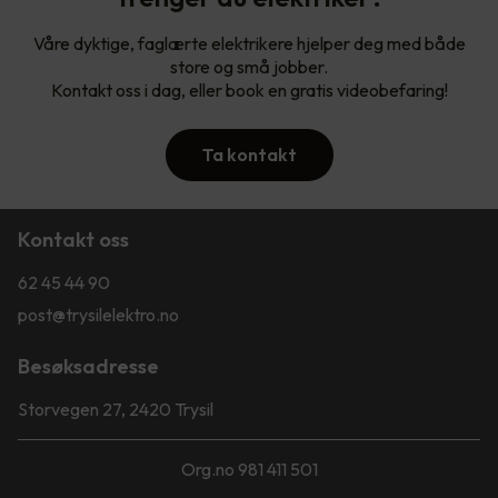
Våre dyktige, faglærte elektrikere hjelper deg med både
store og små jobber.
Kontakt oss i dag, eller book en gratis videobefaring!
Ta kontakt
Kontakt oss
62 45 44 90
post@trysilelektro.no
Besøksadresse
Storvegen 27, 2420 Trysil
Org.no 981 411 501