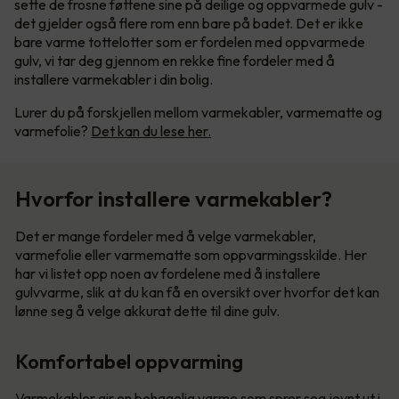
sette de frosne føttene sine på deilige og oppvarmede gulv -
det gjelder også flere rom enn bare på badet. Det er ikke
bare varme tottelotter som er fordelen med oppvarmede
gulv, vi tar deg gjennom en rekke fine fordeler med å
installere varmekabler i din bolig.
Lurer du på forskjellen mellom varmekabler, varmematte og
varmefolie?
Det kan du lese her.
Hvorfor installere varmekabler?
Det er mange fordeler med å velge varmekabler,
varmefolie eller varmematte som oppvarmingsskilde. Her
har vi listet opp noen av fordelene med å installere
gulvvarme, slik at du kan få en oversikt over hvorfor det kan
lønne seg å velge akkurat dette til dine gulv.
Komfortabel oppvarming
Varmekabler gir en behagelig varme som sprer seg jevnt ut i