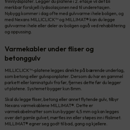
trinnlydsplater. Legger du platene i 2. etasje vil det bli
merkbar forskjell i lydisolasjonen ned til underetasjen.
Nybygg kommer i dag ofte med gulvvarme i hele boligen, og
med Nexans MILLICLICK™ og MILLIMAT® kan du legge
gulvvarme i hele eller deler av boligen også ved rehabilitering
og oppussing.
Varmekabler under fliser og
betonggulv
MILLICLICK™-platene legges direkte på bærende underlag,
som betong eller gulvsponplater. Dersom du har en gammel
parkett eller laminatgulv fra før, fjernes dette før du legger
ut platene. Systemet bygger kun 8mm.
Skal du legge fliser, betong eller annet flytende gulv, tilbyr
Nexans varmekablene MILLIMAT®. Dette er
varmekabelmatter som kun bygger 4,5 mm og kan legges
over det gamle gulvet, mørtles inn eller støpes inn i flislimet.
MILLIMAT® egner seg godt til bad, gang og kjellere.