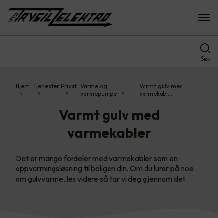
Søk
Hjem
Tjenester
Privat
Varme og
Varmt gulv med
varmepumpe
varmekabl…
Varmt gulv med
varmekabler
Det er mange fordeler med varmekabler som en
oppvarmingsløsning til boligen din. Om du lurer på noe
om gulvvarme, les videre så tar vi deg gjennom det.