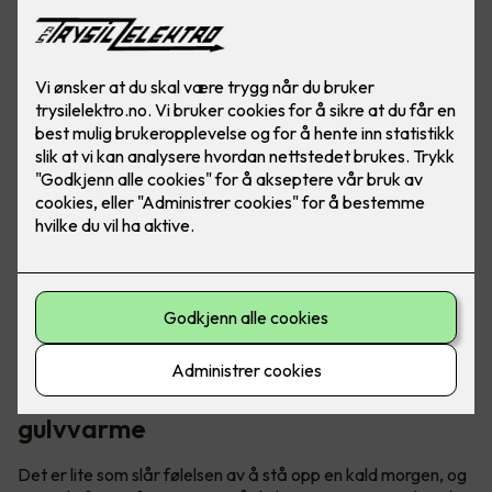
Ved å installere varmekabler får du en jevn og behagelig
varme som spres over hele gulvflaten, perfekt for
vinterkvelder i vårt over gjennomsnittet kalde land.
Få varmen i kalde tær med
gulvvarme
Det er lite som slår følelsen av å stå opp en kald morgen, og