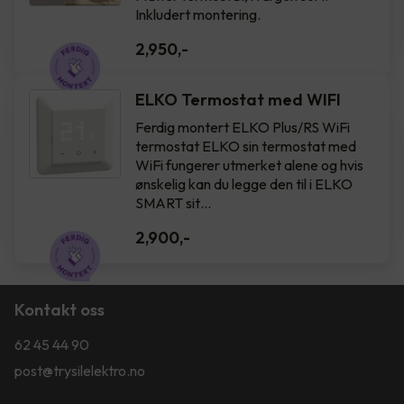
Inkludert montering.
2,950
,-
ELKO Termostat med WIFI
Ferdig montert ELKO Plus/RS WiFi
termostat ELKO sin termostat med
WiFi fungerer utmerket alene og hvis
ønskelig kan du legge den til i ELKO
SMART sit…
2,900
,-
Kontakt oss
62 45 44 90
post@trysilelektro.no