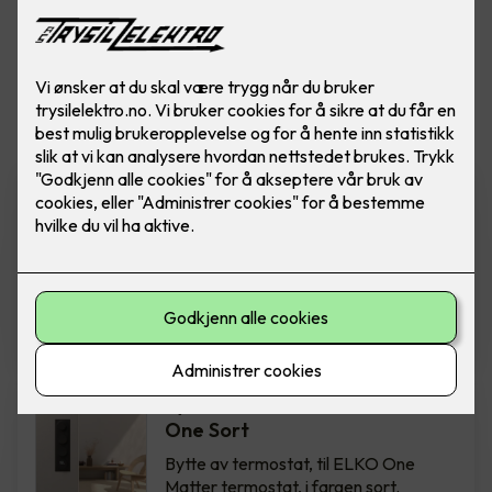
Vis flere
filtre
Bytte av termostat - ELKO
One Hvit
Bytte av termostat, til ELKO One
Matter termostat, i fargen hvit.
Inkludert montering.
2,850
,-
Bytte av termostat - ELKO
One Sort
Bytte av termostat, til ELKO One
Matter termostat, i fargen sort.