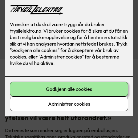
Prysmian Group har eid Draka siden 2011. Nå samles alle
varemerkene under ett navn. Prysmian er tydelige på hva
det betyr i praksis:
«Bare navnet forandres, produktene er
de samme: Kvaliteten, funksjonene og
ytelsen vil være helt uforandret.»
Det eneste som endrer seg er logoen på emballasjen.
Tekniske spesifikasjoner, produksjonssted og standarder er