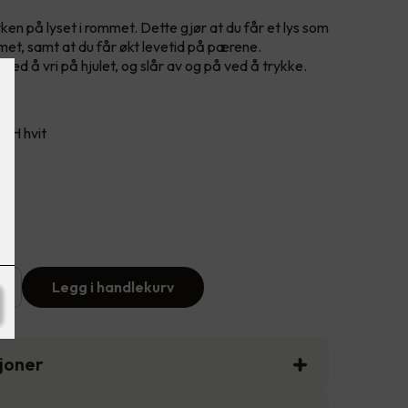
ken på lyset i rommet. Dette gjør at du får et lys som
met, samt at du får økt levetid på pærene.
ved å vri på hjulet, og slår av og på ved å trykke.
 PH hvit
+
Legg i handlekurv
sjoner