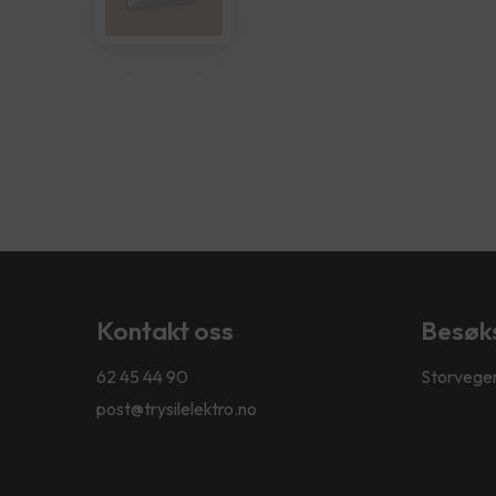
Kontakt oss
Besøk
62 45 44 90
Storvegen
post@trysilelektro.no