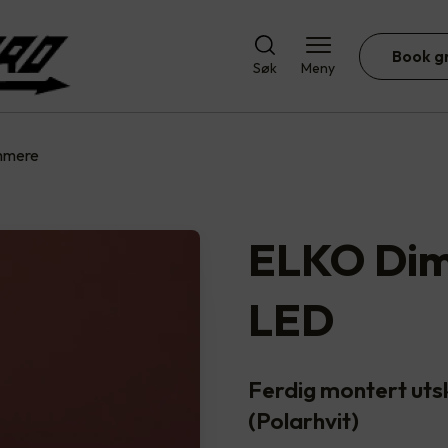
Book g
Søk
Meny
immere
ELKO Dim
LED
Ferdig montert uts
(Polarhvit)