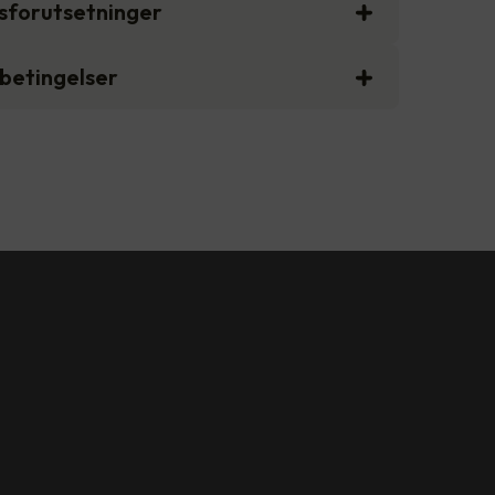
gsforutsetninger
sbetingelser