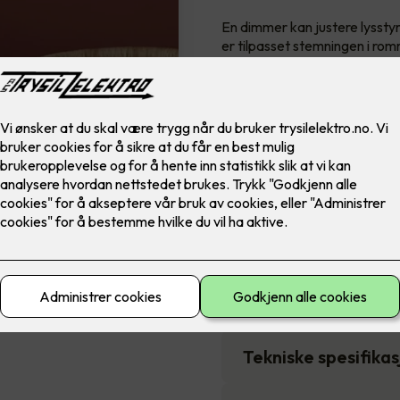
En dimmer kan justere lysstyr
er tilpasset stemningen i rom
Dimmeren justerer lysstyrken 
Inkluderer:
1 stk RS16/315 GLE dimmer
Montering
2,290
,-
Antall
-
Tekniske spesifika